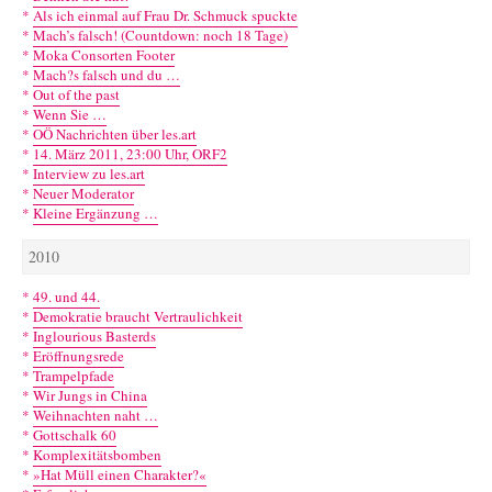
*
Als ich einmal auf Frau Dr. Schmuck spuckte
*
Mach’s falsch! (Countdown: noch 18 Tage)
*
Moka Consorten Footer
*
Mach?s falsch und du …
*
Out of the past
*
Wenn Sie …
*
OÖ Nachrichten über les.art
*
14. März 2011, 23:00 Uhr, ORF2
*
Interview zu les.art
*
Neuer Moderator
*
Kleine Ergänzung …
2010
*
49. und 44.
*
Demokratie braucht Vertraulichkeit
*
Inglourious Basterds
*
Eröffnungsrede
*
Trampelpfade
*
Wir Jungs in China
*
Weihnachten naht …
*
Gottschalk 60
*
Komplexitätsbomben
*
»Hat Müll einen Charakter?«