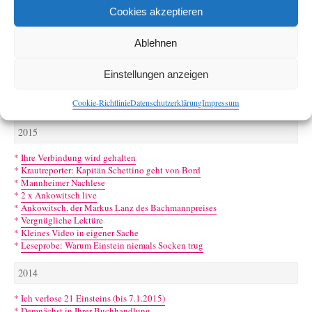
*
Klagenfurt naht …
Cookies akzeptieren
*
les.art: Ransmayr & Zeilinger
2016
Ablehnen
*
Sibylle Lewitscharoff und Philipp Blom
Einstellungen anzeigen
*
Was ich diese Woche gelernt habe / Folge 1
*
Der Tag, an dem die Gräfin PDS wählte
Cookie-Richtlinie
Datenschutzerklärung
Impressum
*
Fundstück: Brief aus dem Bergwerk vom 24.1. 1998
2015
*
Ihre Verbindung wird gehalten
*
Krautreporter: Kapitän Schettino geht von Bord
*
Mannheimer Nachlese
*
2 x Ankowitsch live
*
Ankowitsch, der Markus Lanz des Bachmannpreises
*
Vergnügliche Lektüre
*
Kleines Video in eigener Sache
*
Leseprobe: Warum Einstein niemals Socken trug
2014
*
Ich verlose 21 Einsteins (bis 7.1.2015)
*
Demnächst in Ihrer Buchhandlung …