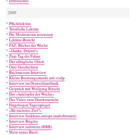
*
Erfreuliches
2009
*
Pflichtlektüre
*
Tröstliche Lektüre
*
Die Moderatorin rezensiert
*
Lektüre-Bericht
*
FAZ: Bücher der Woche
*
»Danke, Doktor!«
*
Zum Tag der Fahne
*
Das alltägliche Glück
*
Gute Geschichten
*
Buchmessen-Interview
*
Kleine Beratungsstunde mit visdp
*
Interview im Deutschlandfunk
*
Gespräch mit Wolfgang Ritschl
*
Der »Anklopfer der Woche«
*
Das Video zum Durchwursteln
*
Fragebogen Tagesspiegel
*
»Ihr nächstes Ziel?«
*
Interview funkhaus europa (radiobremen)
*
Interview Brigitte
*
Interview radioeins (RBB)
*
Mein neues Buch