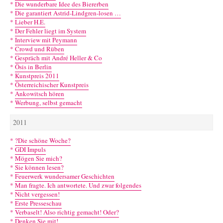
*
Die wunderbare Idee des Biererben
*
Die garantiert Astrid-Lindgren-losen …
*
Lieber H.E.
*
Der Fehler liegt im System
*
Interview mit Peymann
*
Crowd und Rüben
*
Gespräch mit André Heller & Co
*
Ösis in Berlin
*
Kunstpreis 2011
*
Österreichischer Kunstpreis
*
Ankowitsch hören
*
Werbung, selbst gemacht
2011
*
?Die schöne Woche?
*
GDI Impuls
*
Mögen Sie mich?
*
Sie können lesen?
*
Feuerwerk wundersamer Geschichten
*
Man fragte. Ich antwortete. Und zwar folgendes
*
Nicht vergessen!
*
Erste Presseschau
*
Verbaselt! Also richtig gemacht! Oder?
*
Denken Sie mit!