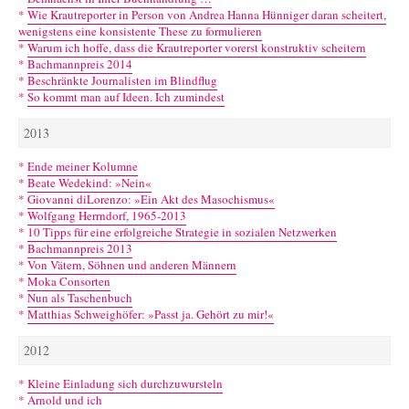
*
Wie Krautreporter in Person von Andrea Hanna Hünniger daran scheitert,
wenigstens eine konsistente These zu formulieren
*
Warum ich hoffe, dass die Krautreporter vorerst konstruktiv scheitern
*
Bachmannpreis 2014
*
Beschränkte Journalisten im Blindflug
*
So kommt man auf Ideen. Ich zumindest
2013
*
Ende meiner Kolumne
*
Beate Wedekind: »Nein«
*
Giovanni diLorenzo: »Ein Akt des Masochismus«
*
Wolfgang Herrndorf, 1965-2013
*
10 Tipps für eine erfolgreiche Strategie in sozialen Netzwerken
*
Bachmannpreis 2013
*
Von Vätern, Söhnen und anderen Männern
*
Moka Consorten
*
Nun als Taschenbuch
*
Matthias Schweighöfer: »Passt ja. Gehört zu mir!«
2012
*
Kleine Einladung sich durchzuwursteln
*
Arnold und ich