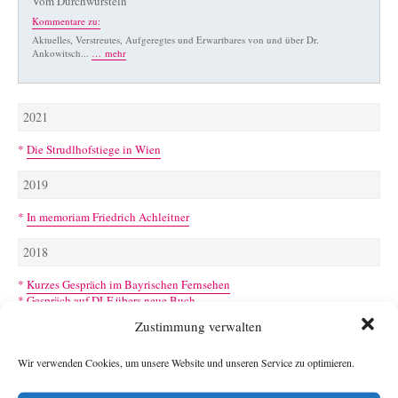
Vom Durchwursteln
Kommentare zu:
Aktuelles, Verstreutes, Aufgeregtes und Erwartbares von und über Dr.
Ankowitsch...
… mehr
2021
*
Die Strudlhofstiege in Wien
2019
*
In memoriam Friedrich Achleitner
2018
*
Kurzes Gespräch im Bayrischen Fernsehen
*
Gespräch auf DLF übers neue Buch
*
Das Neue
Zustimmung verwalten
2017
Wir verwenden Cookies, um unsere Website und unseren Service zu optimieren.
*
Einfache Lösungen