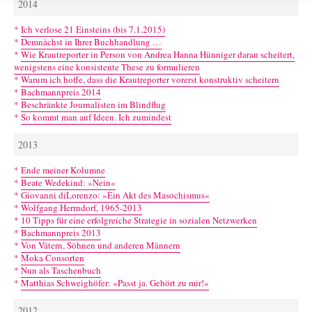
2014
*
Ich verlose 21 Einsteins (bis 7.1.2015)
*
Demnächst in Ihrer Buchhandlung …
*
Wie Krautreporter in Person von Andrea Hanna Hünniger daran scheitert,
wenigstens eine konsistente These zu formulieren
*
Warum ich hoffe, dass die Krautreporter vorerst konstruktiv scheitern
*
Bachmannpreis 2014
*
Beschränkte Journalisten im Blindflug
*
So kommt man auf Ideen. Ich zumindest
2013
*
Ende meiner Kolumne
*
Beate Wedekind: »Nein«
*
Giovanni diLorenzo: »Ein Akt des Masochismus«
*
Wolfgang Herrndorf, 1965-2013
*
10 Tipps für eine erfolgreiche Strategie in sozialen Netzwerken
*
Bachmannpreis 2013
*
Von Vätern, Söhnen und anderen Männern
*
Moka Consorten
*
Nun als Taschenbuch
*
Matthias Schweighöfer: »Passt ja. Gehört zu mir!«
2012