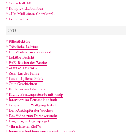
*
Gottschalk 60
*
Komplexitätsbomben
*
»Hat Müll einen Charakter?«
*
Erfreuliches
2009
*
Pflichtlektüre
*
Tröstliche Lektüre
*
Die Moderatorin rezensiert
*
Lektüre-Bericht
*
FAZ: Bücher der Woche
*
»Danke, Doktor!«
*
Zum Tag der Fahne
*
Das alltägliche Glück
*
Gute Geschichten
*
Buchmessen-Interview
*
Kleine Beratungsstunde mit visdp
*
Interview im Deutschlandfunk
*
Gespräch mit Wolfgang Ritschl
*
Der »Anklopfer der Woche«
*
Das Video zum Durchwursteln
*
Fragebogen Tagesspiegel
*
»Ihr nächstes Ziel?«
*
Interview funkhaus europa (radiobremen)