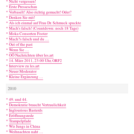
*
Nicht vergessen!
*
Erste Presseschau
*
Verbaselt! Also richtig gemacht! Oder?
*
Denken Sie mit!
*
Als ich einmal auf Frau Dr. Schmuck spuckte
*
Mach’s falsch! (Countdown: noch 18 Tage)
*
Moka Consorten Footer
*
Mach?s falsch und du …
*
Out of the past
*
Wenn Sie …
*
OÖ Nachrichten über les.art
*
14. März 2011, 23:00 Uhr, ORF2
*
Interview zu les.art
*
Neuer Moderator
*
Kleine Ergänzung …
2010
*
49. und 44.
*
Demokratie braucht Vertraulichkeit
*
Inglourious Basterds
*
Eröffnungsrede
*
Trampelpfade
*
Wir Jungs in China
*
Weihnachten naht …