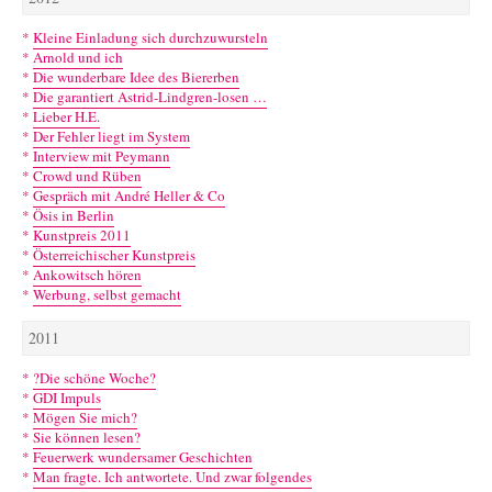
*
Kleine Einladung sich durchzuwursteln
*
Arnold und ich
*
Die wunderbare Idee des Biererben
*
Die garantiert Astrid-Lindgren-losen …
*
Lieber H.E.
*
Der Fehler liegt im System
*
Interview mit Peymann
*
Crowd und Rüben
*
Gespräch mit André Heller & Co
*
Ösis in Berlin
*
Kunstpreis 2011
*
Österreichischer Kunstpreis
*
Ankowitsch hören
*
Werbung, selbst gemacht
2011
*
?Die schöne Woche?
*
GDI Impuls
*
Mögen Sie mich?
*
Sie können lesen?
*
Feuerwerk wundersamer Geschichten
*
Man fragte. Ich antwortete. Und zwar folgendes