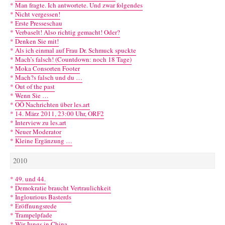
*
Man fragte. Ich antwortete. Und zwar folgendes
*
Nicht vergessen!
*
Erste Presseschau
*
Verbaselt! Also richtig gemacht! Oder?
*
Denken Sie mit!
*
Als ich einmal auf Frau Dr. Schmuck spuckte
*
Mach’s falsch! (Countdown: noch 18 Tage)
*
Moka Consorten Footer
*
Mach?s falsch und du …
*
Out of the past
*
Wenn Sie …
*
OÖ Nachrichten über les.art
*
14. März 2011, 23:00 Uhr, ORF2
*
Interview zu les.art
*
Neuer Moderator
*
Kleine Ergänzung …
2010
*
49. und 44.
*
Demokratie braucht Vertraulichkeit
*
Inglourious Basterds
*
Eröffnungsrede
*
Trampelpfade
*
Wir Jungs in China