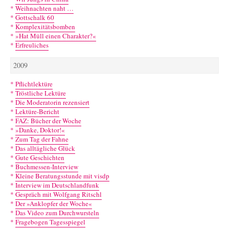
*
Weihnachten naht …
*
Gottschalk 60
*
Komplexitätsbomben
*
»Hat Müll einen Charakter?«
*
Erfreuliches
2009
*
Pflichtlektüre
*
Tröstliche Lektüre
*
Die Moderatorin rezensiert
*
Lektüre-Bericht
*
FAZ: Bücher der Woche
*
»Danke, Doktor!«
*
Zum Tag der Fahne
*
Das alltägliche Glück
*
Gute Geschichten
*
Buchmessen-Interview
*
Kleine Beratungsstunde mit visdp
*
Interview im Deutschlandfunk
*
Gespräch mit Wolfgang Ritschl
*
Der »Anklopfer der Woche«
*
Das Video zum Durchwursteln
*
Fragebogen Tagesspiegel