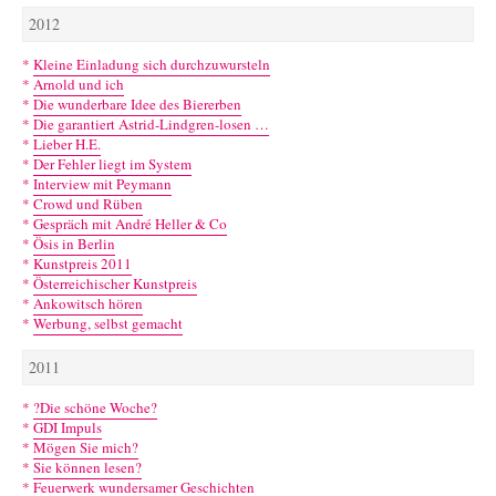
2012
*
Kleine Einladung sich durchzuwursteln
*
Arnold und ich
*
Die wunderbare Idee des Biererben
*
Die garantiert Astrid-Lindgren-losen …
*
Lieber H.E.
*
Der Fehler liegt im System
*
Interview mit Peymann
*
Crowd und Rüben
*
Gespräch mit André Heller & Co
*
Ösis in Berlin
*
Kunstpreis 2011
*
Österreichischer Kunstpreis
*
Ankowitsch hören
*
Werbung, selbst gemacht
2011
*
?Die schöne Woche?
*
GDI Impuls
*
Mögen Sie mich?
*
Sie können lesen?
*
Feuerwerk wundersamer Geschichten