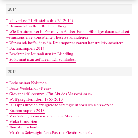
2014
*
Ich verlose 21 Einsteins (bis 7.1.2015)
*
Demnächst in Ihrer Buchhandlung …
*
Wie Krautreporter in Person von Andrea Hanna Hünniger daran scheitert,
wenigstens eine konsistente These zu formulieren
*
Warum ich hoffe, dass die Krautreporter vorerst konstruktiv scheitern
*
Bachmannpreis 2014
*
Beschränkte Journalisten im Blindflug
*
So kommt man auf Ideen. Ich zumindest
2013
*
Ende meiner Kolumne
*
Beate Wedekind: »Nein«
*
Giovanni diLorenzo: »Ein Akt des Masochismus«
*
Wolfgang Herrndorf, 1965-2013
*
10 Tipps für eine erfolgreiche Strategie in sozialen Netzwerken
*
Bachmannpreis 2013
*
Von Vätern, Söhnen und anderen Männern
*
Moka Consorten
*
Nun als Taschenbuch
*
Matthias Schweighöfer: »Passt ja. Gehört zu mir!«