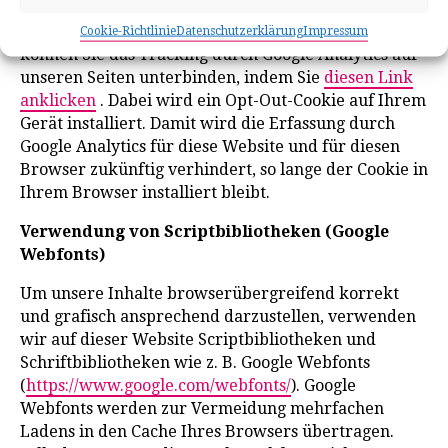
Add-on zur Deaktivierung von Google Analytics
.
Zusätzlich oder als Alternative zum Browser-Add-On
Cookie-Richtlinie
Datenschutzerklärung
Impressum
können Sie das Tracking durch Google Analytics auf
unseren Seiten unterbinden, indem Sie
diesen Link
anklicken
. Dabei wird ein Opt-Out-Cookie auf Ihrem
Gerät installiert. Damit wird die Erfassung durch
Google Analytics für diese Website und für diesen
Browser zukünftig verhindert, so lange der Cookie in
Ihrem Browser installiert bleibt.
Verwendung von Scriptbibliotheken (Google
Webfonts)
Um unsere Inhalte browserübergreifend korrekt
und grafisch ansprechend darzustellen, verwenden
wir auf dieser Website Scriptbibliotheken und
Schriftbibliotheken wie z. B. Google Webfonts
(
https://www.google.com/webfonts/
). Google
Webfonts werden zur Vermeidung mehrfachen
Ladens in den Cache Ihres Browsers übertragen.