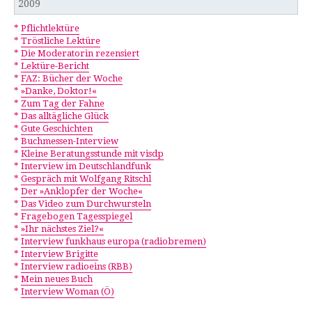
2009
*
Pflichtlektüre
*
Tröstliche Lektüre
*
Die Moderatorin rezensiert
*
Lektüre-Bericht
*
FAZ: Bücher der Woche
*
»Danke, Doktor!«
*
Zum Tag der Fahne
*
Das alltägliche Glück
*
Gute Geschichten
*
Buchmessen-Interview
*
Kleine Beratungsstunde mit visdp
*
Interview im Deutschlandfunk
*
Gespräch mit Wolfgang Ritschl
*
Der »Anklopfer der Woche«
*
Das Video zum Durchwursteln
*
Fragebogen Tagesspiegel
*
»Ihr nächstes Ziel?«
*
Interview funkhaus europa (radiobremen)
*
Interview Brigitte
*
Interview radioeins (RBB)
*
Mein neues Buch
*
Interview Woman (Ö)