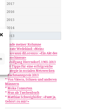
2017
2016
2015
2014
2013
*
Ende meiner Kolumne
*
Beate Wedekind: »Nein«
*
Giovanni diLorenzo: »Ein Akt des
Masochismus«
en
*
Wolfgang Herrndorf, 1965-2013
*
10 Tipps für eine erfolgreiche
Strategie in sozialen Netzwerken
*
Bachmannpreis 2013
*
Von Vätern, Söhnen und anderen
Männern
*
Moka Consorten
*
Nun als Taschenbuch
*
Matthias Schweighöfer: »Passt ja.
Gehört zu mir!«