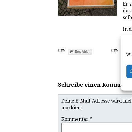
Er z
das 
selb
In 
Wir
C
Schreibe einen Komment
Deine E-Mail-Adresse wird nicht
markiert
Kommentar
*