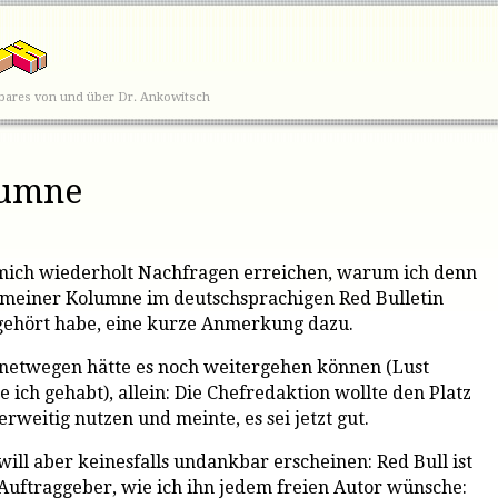
tbares von und über Dr. Ankowitsch
lumne
mich wiederholt Nachfragen erreichen, warum ich denn
 meiner Kolumne im deutschsprachigen Red Bulletin
gehört habe, eine kurze Anmerkung dazu.
netwegen hätte es noch weitergehen können (Lust
e ich gehabt), allein: Die Chefredaktion wollte den Platz
rweitig nutzen und meinte, es sei jetzt gut.
will aber keinesfalls undankbar erscheinen: Red Bull ist
 Auftraggeber, wie ich ihn jedem freien Autor wünsche: